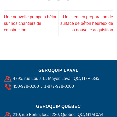
Une nouvelle pompe à béton
Un client en préparation de
sur nos chantiers de
surface de béton heureux de
construction !
sa nouvelle acquisition
GEROQUIP LAVAL
4795, rue Louis-B.-Mayer, Laval, QC, H7P 6G5
450-978-0200 . 1-877-978-0200
GEROQUIP QUÉBEC
210, rue Fortin, local 220, Québec, QC, G1M 0A4