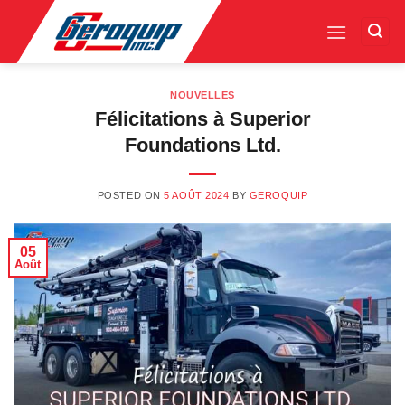
Skip
to
content
NOUVELLES
Félicitations à Superior
Foundations Ltd.
POSTED ON
5 AOÛT 2024
BY
GEROQUIP
05
Août